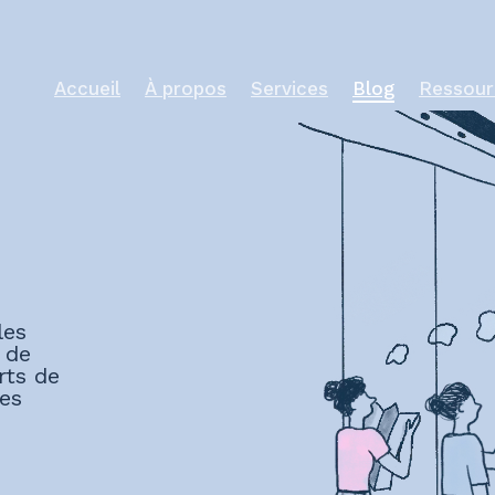
Accueil
À propos
Services
Blog
Ressour
les
 de
rts de
es