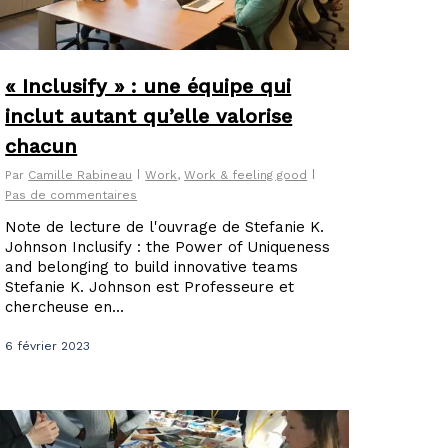
« Inclusify » : une équipe qui
inclut autant qu’elle valorise
chacun
Par
Camille Rabineau
Work
,
Work & feeling good
Pas de commentaires
Note de lecture de l'ouvrage de Stefanie K.
Johnson Inclusify : the Power of Uniqueness
and belonging to build innovative teams
Stefanie K. Johnson est Professeure et
chercheuse en...
6 février 2023