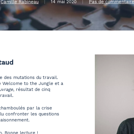
Camille Rabineau
14 mai 2020
Pas de commentair
itaud
te des mutations du travail.
de Welcome to the Jungle et a
ouvrage
, résultat de cinq
ravail.
chamboulés par la crise
ulu confronter les questions
raisonnement.
n. Bonne lecture !