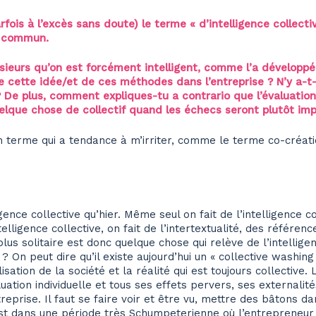
rfois à l’excès sans doute) le terme « d’intelligence collecti
n commun.
usieurs qu’on est forcément intelligent, comme l’a développé
cette idée/et de ces méthodes dans l’entreprise ? N’y a-t-il
 De plus, comment expliques-tu a contrario que l’évaluatio
quelque chose de collectif quand les échecs seront plutôt i
t un terme qui a tendance à m’irriter, comme le terme co-créa
igence collective qu’hier. Même seul on fait de l’intelligence c
elligence collective, on fait de l’intertextualité, des référenc
lus solitaire est donc quelque chose qui relève de l’intelligen
? On peut dire qu’il existe aujourd’hui un « collective washing
isation de la société et la réalité qui est toujours collective. L
ation individuelle et tous ses effets pervers, ses externali
reprise. Il faut se faire voir et être vu, mettre des bâtons d
t dans une période très Schumpeterienne où l’entrepreneur in