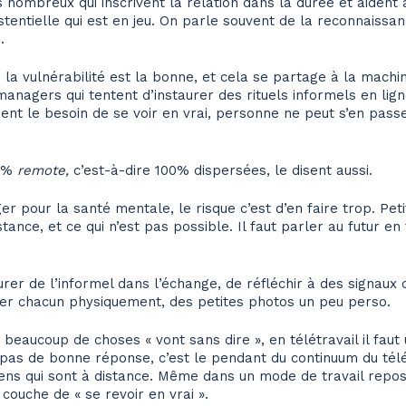
s nombreux qui inscrivent la relation dans la durée et aident
stentielle qui est en jeu. On parle souvent de la reconnaissance
.
e la vulnérabilité est la bonne, et cela se partage à la machi
nagers qui tentent d’instaurer des rituels informels en lig
sent le besoin de se voir en vrai, personne ne peut s’en passer
00%
remote,
c’est-à-dire 100% dispersées, le disent aussi.
er pour la santé mentale, le risque c’est d’en faire trop. Pet
istance, et ce qui n’est pas possible. Il faut parler au futur e
urer de l’informel dans l’échange, de réfléchir à des signaux
ner chacun physiquement, des petites photos un peu perso.
i beaucoup de choses « vont sans dire », en télétravail il faut
a pas de bonne réponse, c’est le pendant du continuum du télé
s qui sont à distance. Même dans un mode de travail reposant
couche de « se revoir en vrai ».