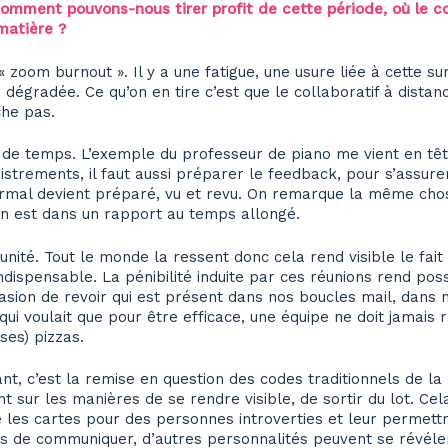
mment pouvons-nous tirer profit de cette période, où le coll
 matière ?
 « zoom burnout ». Il y a une fatigue, une usure liée à cette s
dégradée. Ce qu’on en tire c’est que le collaboratif à distanc
che pas.
 de temps. L’exemple du professeur de piano me vient en tête
strements, il faut aussi préparer le feedback, pour s’assurer
rmal devient préparé, vu et revu. On remarque la même chos
 on est dans un rapport au temps allongé.
unité. Tout le monde la ressent donc cela rend visible le fai
indispensable. La pénibilité induite par ces réunions rend pos
occasion de revoir qui est présent dans nos boucles mail, dans
qui voulait que pour être efficace, une équipe ne doit jamais
es) pizzas.
nt, c’est la remise en question des codes traditionnels de la r
 sur les manières de se rendre visible, de sortir du lot. Cela
e les cartes pour des personnes introverties et leur permettre
s de communiquer, d’autres personnalités peuvent se révéle