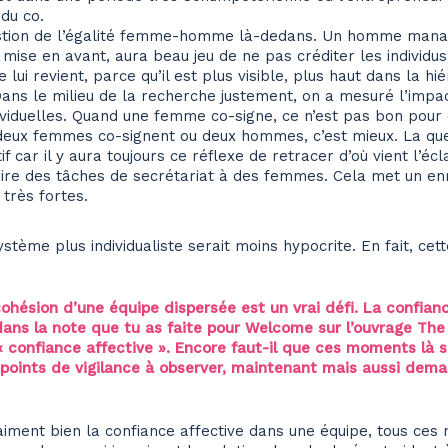
du co.
question de l’égalité femme-homme là-dedans. Un homme mana
e en avant, aura beau jeu de ne pas créditer les individus a
e lui revient, parce qu’il est plus visible, plus haut dans la hi
ns le milieu de la recherche justement, on a mesuré l’impact
ndividuelles. Quand une femme co-signe, ce n’est pas bon pour 
Si deux femmes co-signent ou deux hommes, c’est mieux. La qu
 car il y aura toujours ce réflexe de retracer d’où vient l’éclai
aire des tâches de secrétariat à des femmes. Cela met un en
 très fortes.
ystème plus individualiste serait moins hypocrite. En fait, ce
cohésion d’une équipe dispersée est un vrai défi. La confianc
dans la note que tu as faite pour Welcome sur l’ouvrage The
 confiance affective ». Encore faut-il que ces moments là so
s points de vigilance à observer, maintenant mais aussi dem
iment bien la confiance affective dans une équipe, tous ces n