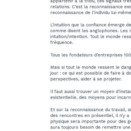
appartenir à la tribu, ces signaux trè
relations. C’est la reconnaissance exi
reconnaissance de l’individu lui-même
L’intuition que la confiance émerge d
comme disent les anglophones. Les ma
intuition/intention. Tout le monde res
fréquence.
Tous les fondateurs d’entreprises 1
Mais si tout le monde ressent le dang
jour : ce qui est possible de faire à d
perspectives, aider à se projeter.
Il faut aussi trouver un moyen d’insta
existentielle, des moyens pour incar
Et sur la reconnaissance du travail, s
des rencontres en présentiel, il n’y 
physique sera importante pour des gen
aura toujours besoin de remettre une 