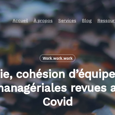
Accueil
À propos
Services
Blog
Ressour
Work work work
, cohésion d’équipe,
anagériales revues 
Covid