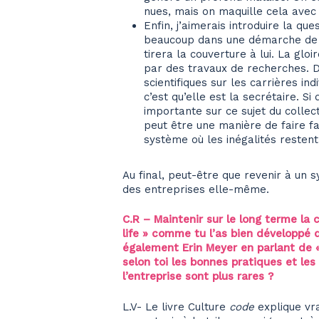
nues, mais on maquille cela avec 
Enfin, j’aimerais introduire la 
beaucoup dans une démarche de mis
tirera la couverture à lui. La gloir
par des travaux de recherches. Da
scientifiques sur les carrières i
c’est qu’elle est la secrétaire. 
importante sur ce sujet du collectif
peut être une manière de faire f
système où les inégalités restent
Au final, peut-être que revenir à un s
des entreprises elle-même.
C.R – Maintenir sur le long terme la 
life » comme tu l’as bien développé 
également Erin Meyer en parlant de «
selon toi les bonnes pratiques et le
l’entreprise sont plus rares ?
L.V- Le livre Culture
code
explique vra