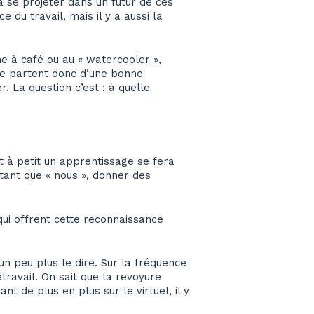
 à se projeter dans un futur de ces
 du travail, mais il y a aussi la
ne à café ou au « watercooler »,
ne partent donc d’une bonne
. La question c’est : à quelle
it à petit un apprentissage se fera
n tant que « nous », donner des
 qui offrent cette reconnaissance
 un peu plus le dire. Sur la fréquence
travail. On sait que la revoyure
 de plus en plus sur le virtuel, il y