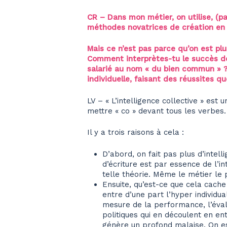
CR – Dans mon métier, on utilise, (pa
méthodes novatrices de création e
Mais ce n’est pas parce qu’on est pl
Comment interprètes-tu le succès de 
salarié au nom « du bien commun » ?
individuelle, faisant des réussites 
LV – « L’intelligence collective » es
mettre « co » devant tous les verbes.
Il y a trois raisons à cela :
D’abord, on fait pas plus d’intell
d’écriture est par essence de l’int
telle théorie. Même le métier le p
Ensuite, qu’est-ce que cela cache 
entre d’une part l’hyper individual
mesure de la performance, l’évalu
politiques qui en découlent en ent
génère un profond malaise. On es