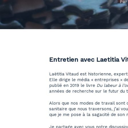
Par
Entretien avec Laetitia V
Laëtitia Vitaud est historienne, exper
Elle dirige le média « entreprises » 
publié en 2019 le livre
Du labeur à l’
années de recherche sur le futur du t
Alors que nos modes de travail sont 
sanitaire que nous traversons, j’ai vo
que je me pose à la sagacité de son 
Hit enter to search or ESC to close
Je partage avec vous notre discussio