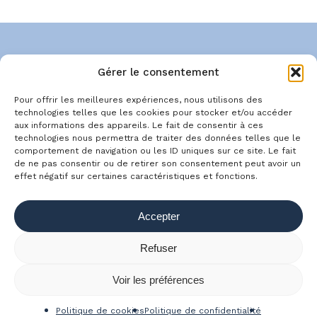
Gérer le consentement
À propos
Conseil
Blog
Pour offrir les meilleures expériences, nous utilisons des
Work & the City
Contact
technologies telles que les cookies pour stocker et/ou accéder
Politique de confidentialité
aux informations des appareils. Le fait de consentir à ces
technologies nous permettra de traiter des données telles que le
Mentions légales
CGU
comportement de navigation ou les ID uniques sur ce site. Le fait
Politique de cookies (UE)
de ne pas consentir ou de retirer son consentement peut avoir un
effet négatif sur certaines caractéristiques et fonctions.
linkedin
youtube
email
Accepter
Refuser
© 2026 Comme on travaille
Voir les préférences
Politique de cookies
Politique de confidentialité