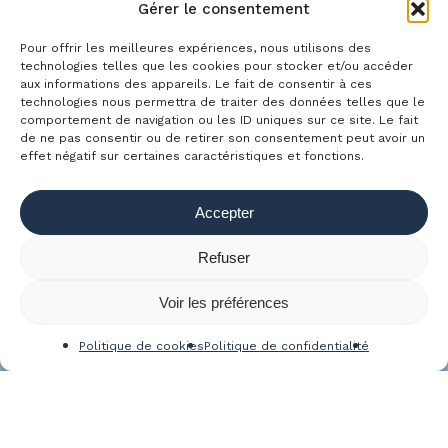
Gérer le consentement
Pour offrir les meilleures expériences, nous utilisons des
technologies telles que les cookies pour stocker et/ou accéder
aux informations des appareils. Le fait de consentir à ces
technologies nous permettra de traiter des données telles que le
comportement de navigation ou les ID uniques sur ce site. Le fait
À propos
Conseil
Blog
de ne pas consentir ou de retirer son consentement peut avoir un
effet négatif sur certaines caractéristiques et fonctions.
Work & the City
Contact
Politique de confidentialité
Accepter
Mentions légales
CGU
Politique de cookies (UE)
Refuser
linkedin
youtube
email
Voir les préférences
Politique de cookies
Politique de confidentialité
© 2026 Comme on travaille