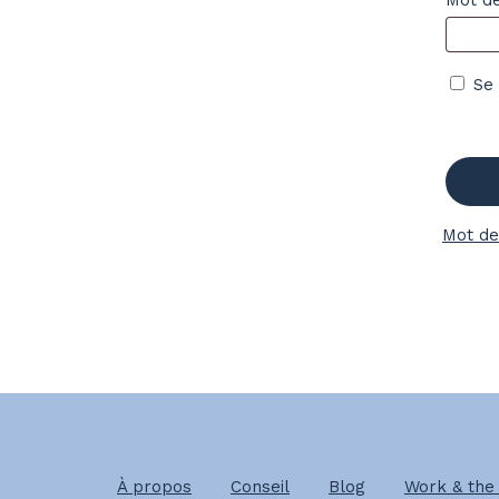
Se 
Mot de
À propos
Conseil
Blog
Work & the 